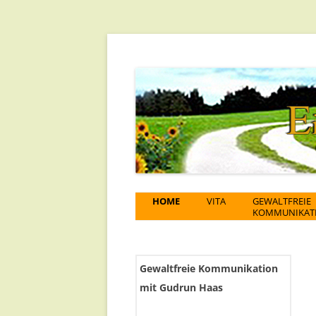
Gewaltfreie Kommunikation als Weg
Gudrun Haas
HOME
VITA
GEWALTFREIE
KOMMUNIKAT
Gewaltfreie Kommunikation
mit Gudrun Haas