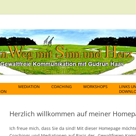
Zum
MEDIATION
COACHING
WORKSHOPS
LINKS U
Inhalt
ION
DOWNLO
springen
Herzlich willkommen auf meiner Homep
Ich freue mich, dass Sie da sind! Mit dieser Homepage möch
Coachings und Mediationen auf Basis der „Gewaltfreien Kom