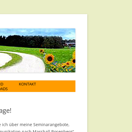
ND
KONTAKT
ADS
IMPRESSUM
DATENSCHUTZ
age!
te ich über meine Seminarangebote,
munikation nach Marshall Rosenberg“