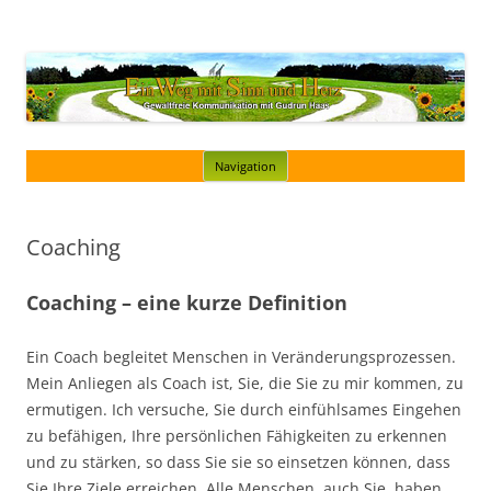
Gudrun Haas
Gewaltfreie Kommunikation als Weg
Zum
Navigation
Inhalt
springen
Coaching
Coaching – eine kurze Definition
Ein Coach begleitet Menschen in Veränderungsprozessen.
Mein Anliegen als Coach ist, Sie, die Sie zu mir kommen, zu
ermutigen. Ich versuche, Sie durch einfühlsames Eingehen
zu befähigen, Ihre persönlichen Fähigkeiten zu erkennen
und zu stärken, so dass Sie sie so einsetzen können, dass
Sie Ihre Ziele erreichen. Alle Menschen, auch Sie, haben